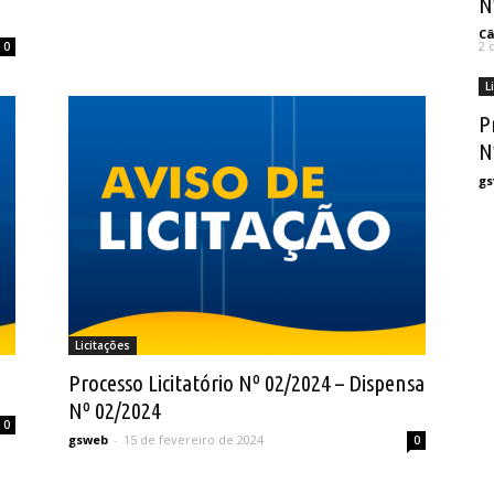
N
Câ
2 
0
L
P
N
g
Licitações
Processo Licitatório Nº 02/2024 – Dispensa
Nº 02/2024
0
gsweb
-
15 de fevereiro de 2024
0