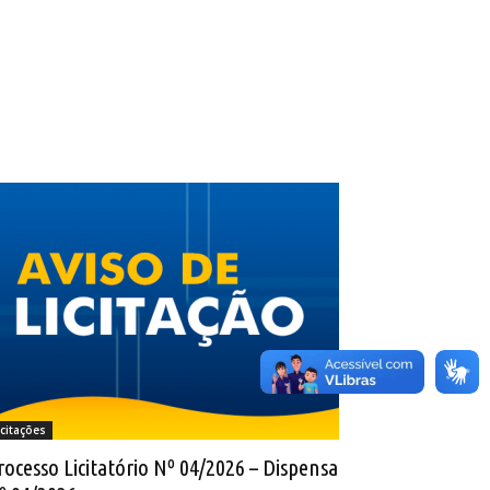
icitações
rocesso Licitatório Nº 04/2026 – Dispensa