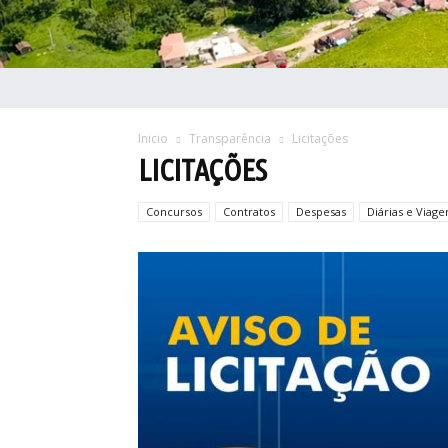
Inicio
Transparência
Licitações
LICITAÇÕES
Concursos
Contratos
Despesas
Diárias e Viage