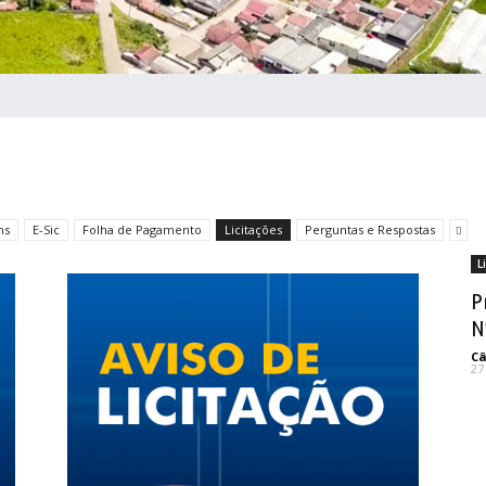
ns
E-Sic
Folha de Pagamento
Licitações
Perguntas e Respostas
L
P
N
Câ
27