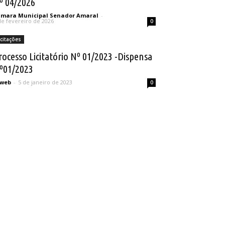
º 04/2026
mara Municipal Senador Amaral
-
de fevereiro de 2026
0
icitações
rocesso Licitatório Nº 01/2023 -Dispensa
º01/2023
sweb
-
5 de janeiro de 2023
0