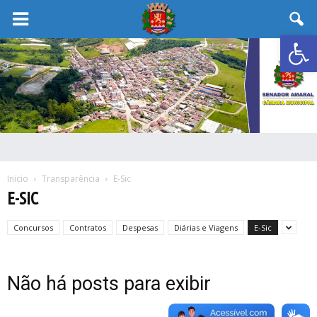
Abrir 
Inicio
Transparência
E-Sic
E-SIC
Concursos
Contratos
Despesas
Diárias e Viagens
E-Sic
Não há posts para exibir