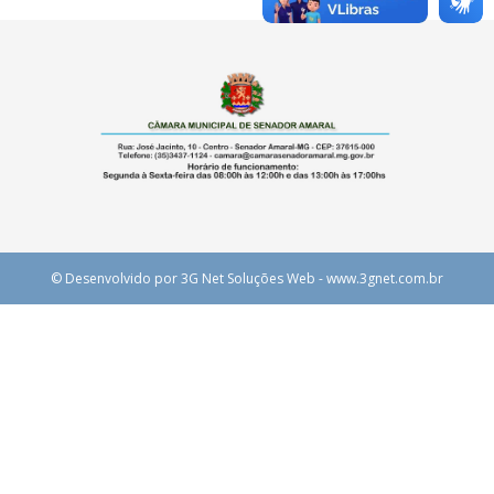
© Desenvolvido por 3G Net Soluções Web - www.3gnet.com.br