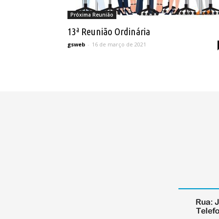
Próxima Reunião
13ª Reunião Ordinária
gsweb
-
16 de março de 2021