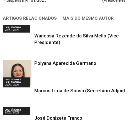
– Dispensa Nº 01/2025
(Presidente)
ARTIGOS RELACIONADOS
MAIS DO MESMO AUTOR
Legislatura
2025/2028
Wanessa Rezende da Silva Mello (Vice-
Presidente)
Polyana Aparecida Germano
Legislatura
Legislatura
2025/2028
2025/2028
Marcos Lima de Sousa (Secretário Adjunto
Legislatura
2025/2028
José Donizete Franco