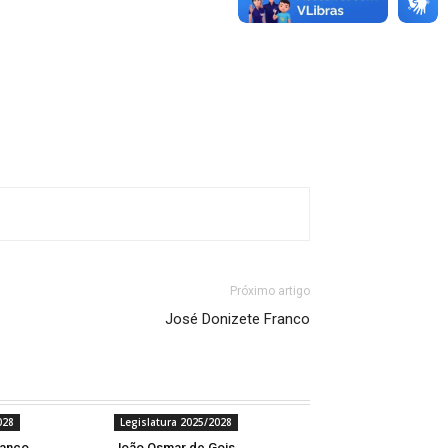
Próximo artigo
José Donizete Franco
028
Legislatura 2025/2028
ranco
João Osmar de Gois