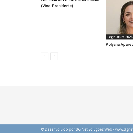
(Vice-Presidente)
Legislatura 2025
Polyana Apare
© Desenvolvido por 3G Net Soluções Web - www.3gne