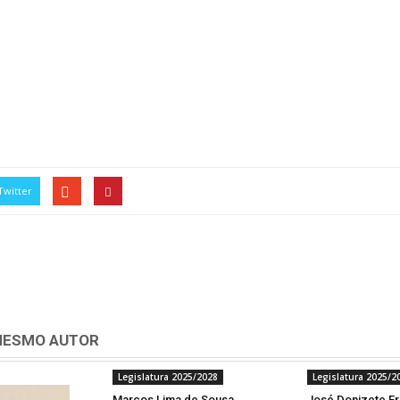
Twitter
MESMO AUTOR
Legislatura 2025/2028
Legislatura 2025/2
Marcos Lima de Sousa
José Donizete F