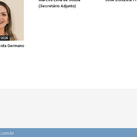
(Secretário Adjunto)
/2028
cida Germano
t.com.br