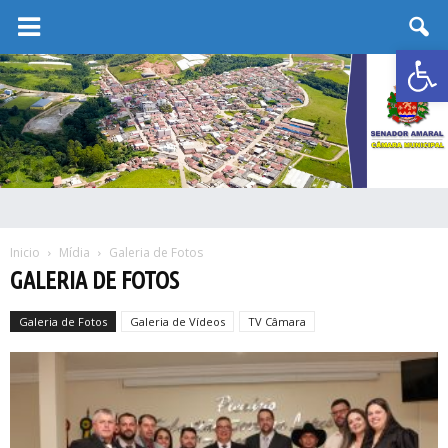
Abrir 
Inicio
Mídia
Galeria de Fotos
GALERIA DE FOTOS
Galeria de Fotos
Galeria de Vídeos
TV Câmara