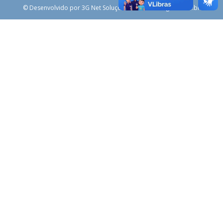
© Desenvolvido por 3G Net Soluções Web - www.3gnet.com.br