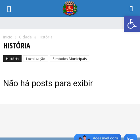
Abrir 
Inicio
Cidade
História
HISTÓRIA
História
Localização
Símbolos Municipais
Não há posts para exibir