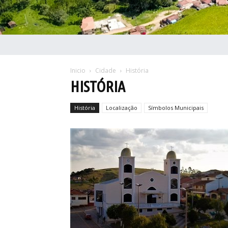
Inicio
Cidade
História
HISTÓRIA
História
Localização
Símbolos Municipais