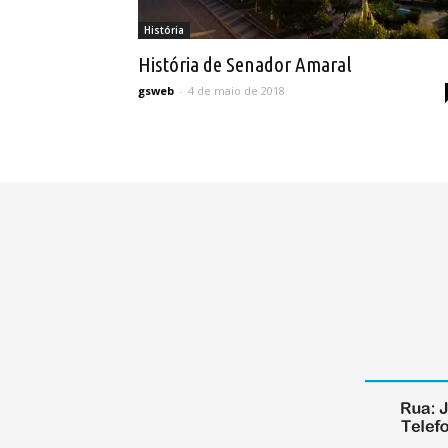
História
História de Senador Amaral
gsweb
-
4 de maio de 2018