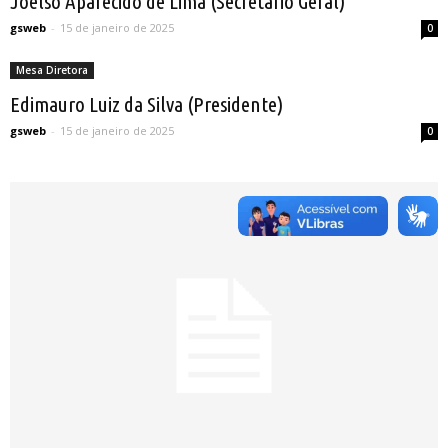
Joelso Aparecido de Lima (Secretário Geral)
gsweb
-
15 de janeiro de 2025
0
Mesa Diretora
Edimauro Luiz da Silva (Presidente)
gsweb
-
15 de janeiro de 2025
0