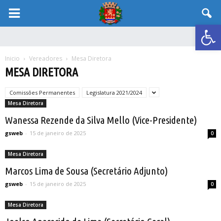
Abrir 
Inicio
Vereadores
Mesa Diretora
MESA DIRETORA
Comissões Permanentes
Legislatura 2021/2024
Mesa Diretora
Wanessa Rezende da Silva Mello (Vice-Presidente)
gsweb
-
15 de janeiro de 2025
0
Mesa Diretora
Marcos Lima de Sousa (Secretário Adjunto)
gsweb
-
15 de janeiro de 2025
0
Mesa Diretora