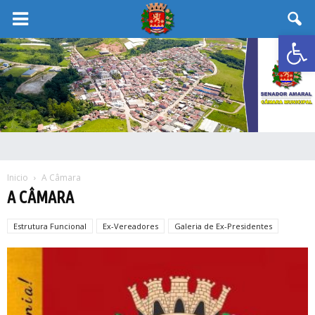
Abrir 
Inicio
A Câmara
A CÂMARA
Estrutura Funcional
Ex-Vereadores
Galeria de Ex-Presidentes